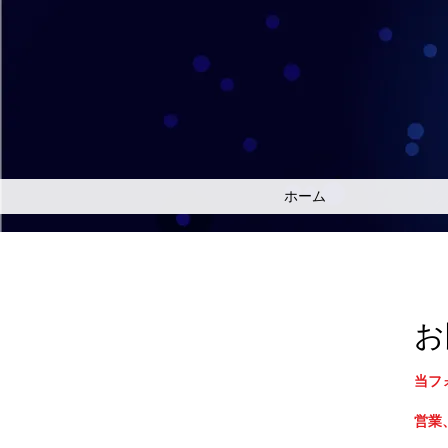
ホーム
お
当フ
営業