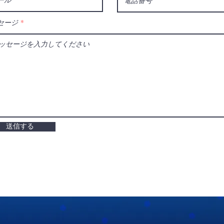
セージ
送信する