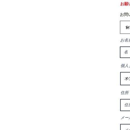
お願
お問
お名
個人
住所
メー